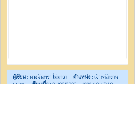
ผู้เขียน
: นางจันทรา โม่มาลา
ตำแหน่ง :
เจ้าพนักงาน
ธุรการ
เขียนเมื่อ :
24/02/2023
เวลา :
10:47:40
การประชุม อ.ก.ค.ศ. เขตพื้นที่
การศึกษาประถมศึกษาราชบุรี
เขต 2 ครั้งที่ 1/2566