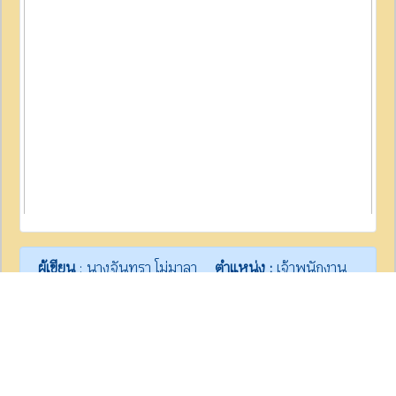
ผู้เขียน
: นางจันทรา โม่มาลา
ตำแหน่ง :
เจ้าพนักงาน
ธุรการ
เขียนเมื่อ :
04/05/2023
เวลา :
05:37:55
การประเมินบุคคลเพื่อเลื่อนและ
แต่งตั้งให้ดำรงตำแหน่งประเภท